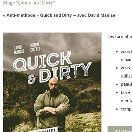
Stage "Quick and Dirty"
« Anti-méthode » Quick and Dirty – avec David Manise
Les formatio
vous 
maxim
vous
utili
peauf
faire
menta
compr
Informat