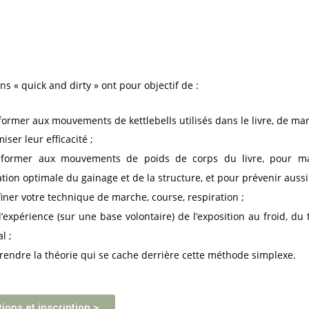
ns « quick and dirty » ont pour objectif de :
former aux mouvements de kettlebells utilisés dans le livre, de man
iser leur efficacité ;
 former aux mouvements de poids de corps du livre, pour ma
sation optimale du gainage et de la structure, et pour prévenir aussi
iner votre technique de marche, course, respiration ;
 l’expérience (sur une base volontaire) de l’exposition au froid, du 
l ;
endre la théorie qui se cache derrière cette méthode simplexe.
ions et inscription >