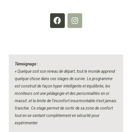
F
I
a
n
c
s
e
t
b
a
o
g
o
r
Témoignage :
k
a
« Quelque soit son niveau de départ, tout le monde apprend
m
quelque chose dans ces stages de survie. Le programme
est construit de façon hyper intelligente et équilibrée, les
moniteurs ont une pédagogie et des personnalités en or
massif, et la limite de l’inconfort insurmontable n’est jamais
franchie. Ce stage permet de sortir de sa zone de confort
tout en se sentant complètement en sécurité pour
expérimenter.